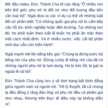
Mở đầu video, Đức Thánh Cha tố cáo rằng “Ở nhiều nơi
trên thế giới, phụ nữ bị đối xử như đối tượng đầu tiên
cần loại bỏ”. Ngài đưa ra các ví dụ cụ thể về những luật
đối xử phân biệt: “Có những quốc gia phụ nữ bị cấm tiếp
cận hỗ trợ, khởi nghiệp hoặc đến trường. Tại những nơi
đó, họ phải tuân theo luật lệ buộc họ phải ăn mặc theo
một cách nhất định. Và ở nhiều nước, việc cắt bộ phận
sinh dục vẫn còn hiện hành”.
Ngài mạnh mẽ lên tiếng kêu gọi: “Chúng ta đừng tước bỏ
tiếng nói của phụ nữ. Đừng cướp đi tiếng nói của tất cả
những người phụ nữ bị lạm dụng. Họ bị bóc lột, bị gạt ra
ngoài lề xã hội”.
Đức Thánh Cha cũng lưu ý về tình trạng bất bình đẳng
giữa người nam và người nữ. “Về lý thuyết, tất cả chúng
ta đều đồng ý rằng đàn ông và phụ nữ đều có phẩm giá
như nhau. Nhưng trên thực tế điều này lại không diễn
ra”.