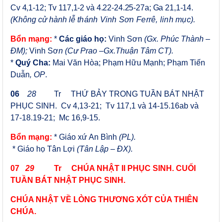
Cv 4,1-12; Tv 117,1-2 và 4.22-24.25-27a; Ga 21,1-14
.
(Không cử hành lễ
thánh Vinh Sơn Ferrê,
linh mục
).
Bổn mạng:
*
Các giáo họ:
Vinh Sơn
(Gx. Phúc Thành –
ĐM);
Vinh Sơ
n (Cư Prao –Gx.Thuận Tâm CT).
*
Quý Cha:
Mai Văn Hòa;
Phạm Hữu Mạnh; Phạm Tiến
Duẫn
, OP
.
06
28
Tr
THỨ BẢY TRONG TUẦN BÁT NHẬT
PHỤC SINH. Cv 4,13-21;
Tv 117,1 và 14-15.16ab và
17-18.19-21; Mc 16,9-15
.
Bổn mạng:
* Giáo xứ An Bình
(PL).
* Giáo họ Tân Lợi
(Tân Lập – ĐX).
07
29
Tr
CHÚA NHẬT II PHỤC SINH. CUỐI
TUẦN BÁT NHẬT PHỤC SINH.
CHÚA NHẬT VỀ LÒNG THƯƠNG XÓT CỦA THIÊN
CHÚA.