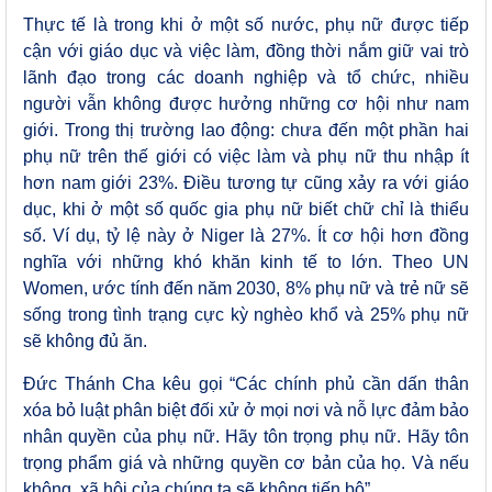
Thực tế là trong khi ở một số nước, phụ nữ được tiếp
cận với giáo dục và việc làm, đồng thời nắm giữ vai trò
lãnh đạo trong các doanh nghiệp và tổ chức, nhiều
người vẫn không được hưởng những cơ hội như nam
giới. Trong thị trường lao động: chưa đến một phần hai
phụ nữ trên thế giới có việc làm và phụ nữ thu nhập ít
hơn nam giới 23%. Điều tương tự cũng xảy ra với giáo
dục, khi ở một số quốc gia phụ nữ biết chữ chỉ là thiểu
số. Ví dụ, tỷ lệ này ở Niger là 27%. Ít cơ hội hơn đồng
nghĩa với những khó khăn kinh tế to lớn. Theo UN
Women, ước tính đến năm 2030, 8% phụ nữ và trẻ nữ sẽ
sống trong tình trạng cực kỳ nghèo khổ và 25% phụ nữ
sẽ không đủ ăn.
Đức Thánh Cha kêu gọi “Các chính phủ cần dấn thân
xóa bỏ luật phân biệt đối xử ở mọi nơi và nỗ lực đảm bảo
nhân quyền của phụ nữ. Hãy tôn trọng phụ nữ. Hãy tôn
trọng phẩm giá và những quyền cơ bản của họ. Và nếu
không, xã hội của chúng ta sẽ không tiến bộ”.