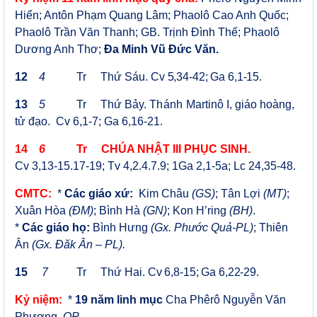
Hiển; Antôn Phạm Quang Lâm;
Phaolô Cao Anh Quốc;
Phaolô Trần Văn Thanh; GB. Trịnh Đình Thế; Phaolô
Dương Anh Thơ;
Đa Minh Vũ Đức Văn.
12
4
Tr
Thứ Sáu.
Cv 5,34-42; Ga 6,1-15.
13
5
Tr
Thứ Bảy.
Thánh
Martinô I, giáo hoàng,
tử đạo
. Cv 6,1-7; Ga 6,16-21.
14
6
Tr
CHÚA NHẬT III PHỤC SINH.
Cv 3,13-15.17-19; Tv 4,2.4.7.9;
1Ga 2,1-5a; Lc 24,35-48.
CMTC:
*
Các giáo xứ:
Kim Châu
(GS)
;
Tân Lợi
(MT)
;
Xuân Hòa
(ĐM)
;
Bình Hà
(GN)
; Kon H’ring
(BH)
.
*
Các giáo họ:
Bình Hưng
(Gx. Phước Quả-PL)
; Thiên
Ân
(Gx. Đăk Ân – PL).
15
7
Tr Thứ Hai.
Cv 6,8-15; Ga 6,22-29.
Kỷ niệm:
*
1
9
năm linh mục
Cha Phêrô Nguyễn Văn
Phương,
OP.