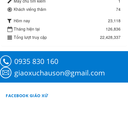
Máy chủ tìm kiếm
1
Khách viếng thăm
74
Hôm nay
23,118
Tháng hiện tại
126,836
Tổng lượt truy cập
22,428,337
0935 830 160
giaoxuchauson@gmail.com
FACEBOOK GIÁO XỨ