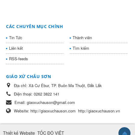
CÁC CHUYÊN MỤC CHÍNH
Tin Tức
Thành viên
Liên kết
Tìm kiếm
RSS-feeds
GIÁO XỨ CHÂU SƠN
Địa chỉ:
Xã Cư Êbur, TP. Buôn Ma Thuột, Đắk Lắk
Điện thoại:
0262 3822 141
Email:
giaoxuchauson@gmail.com
Website:
http://giaoxuchauson.com
http://giaoxuchauson.vn
Thiết kế Website
:
TỐC ĐỘ VIỆT