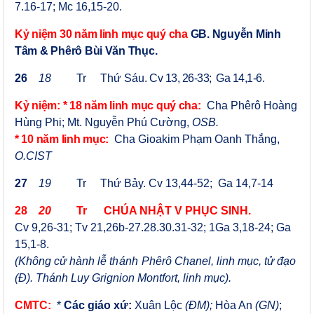
7.16-17;
Mc 16,15-20.
Kỷ niệm 30 năm linh mục quý cha
GB. Nguyễn Minh
Tâm
&
Phêrô Bùi Văn Thục.
26
18
Tr
Thứ Sáu.
Cv 13, 26-33; Ga 14,1-6.
Kỷ niệm:
* 18 năm linh mục quý cha:
Cha Phêrô Hoàng
Hùng Phi; Mt. Nguyễn Phú Cường,
OSB.
*
10
năm linh mục:
Cha Gioakim Phạm Oanh Thắng,
O.CIST
27
19
Tr
Thứ
Bảy
.
Cv 13,44-52; Ga 14,7-14
28
20
Tr CHÚA NHẬT
V PHỤC SINH
.
Cv 9,26-31; Tv 21,26b-27.28.30.31-32; 1Ga 3,18-24; Ga
15,1-8.
(Không cử hành lễ
thánh
Phêrô Chanel, linh mục, tử đạo
(Đ). Thánh Luy Grignion Montfort, linh mục
).
CMTC:
*
Các giáo xứ:
Xuân Lộc
(ĐM);
Hòa An
(GN)
;