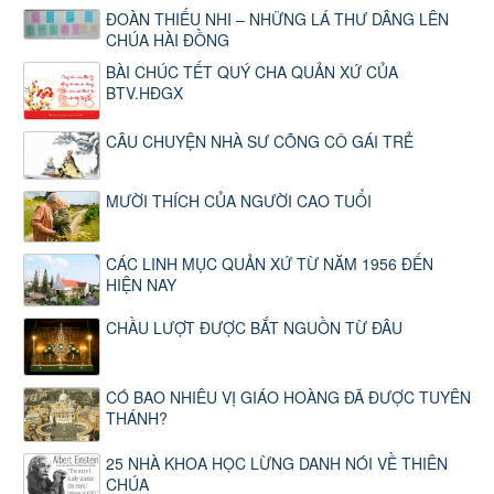
ĐOÀN THIẾU NHI – NHỮNG LÁ THƯ DÂNG LÊN
CHÚA HÀI ĐỒNG
BÀI CHÚC TẾT QUÝ CHA QUẢN XỨ CỦA
BTV.HĐGX
CÂU CHUYỆN NHÀ SƯ CÕNG CÔ GÁI TRẺ
MƯỜI THÍCH CỦA NGƯỜI CAO TUỔI
CÁC LINH MỤC QUẢN XỨ TỪ NĂM 1956 ĐẾN
HIỆN NAY
CHẦU LƯỢT ĐƯỢC BẮT NGUỒN TỪ ĐÂU
CÓ BAO NHIÊU VỊ GIÁO HOÀNG ĐÃ ĐƯỢC TUYÊN
THÁNH?
25 NHÀ KHOA HỌC LỪNG DANH NÓI VỀ THIÊN
CHÚA