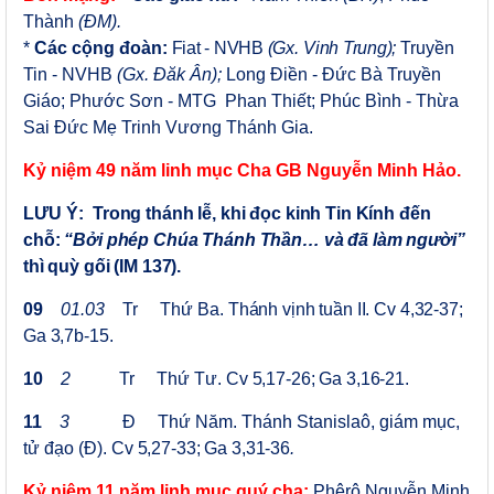
Thành
(ĐM).
*
Các cộng đoàn:
Fiat - NVHB
(
Gx.
Vinh Trung);
Truyền
Tin - NVHB
(Gx. Đăk Ân);
Long Điền -
Đức Bà Truyền
Giáo;
Phước Sơn - MTG Phan Thiết;
Phúc Bình - Thừa
Sai Đức Mẹ Trinh Vương Thánh Gia.
Kỷ niệm 4
9
năm linh mục
Cha GB Nguyễn Minh Hảo.
LƯU Ý:
Trong thánh lễ, khi đọc kinh Tin Kính đến
chỗ:
“Bởi phép Chúa Thánh Thần… và đã làm người”
thì quỳ gối (IM 137).
09
01.03
Tr
Thứ Ba.
Thánh vịnh tuần II. Cv 4,32-37;
Ga 3,7b-15.
10
2
Tr
Thứ Tư.
Cv 5,17-26; Ga 3,16-21.
11
3
Đ
Thứ Năm.
Thánh Stanislaô, giám mục,
tử đạo (Đ).
Cv 5,27-33; Ga 3,31-36
.
Kỷ niệm 11 năm linh mục quý cha:
Phêrô Nguyễn Minh