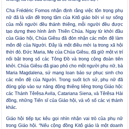
Cha Frédéric Fornos nhận định rằng việc tôn trọng phụ
nữ đã là vấn đề trọng tâm của Kitô giáo bởi vì sự sống
của mỗi người đều thánh thiêng, mỗi người đều được
tạo dựng theo hình ảnh Thiên Chúa. Ngay từ khởi đầu
của Giáo hội, Chúa Giêsu đã đón nhận các môn đệ làm
môn đệ của Người. Đây là một điều mới lạ trong xã hội
thời đó. Đức Maria, Mẹ của Chúa Giêsu, đã giữ một vị trí
nổi bật trong số các Tông Đồ và trong cộng đoàn tiên
khởi. Chúa Giêsu đã giao phó cho một người phụ nữ, bà
Maria Magdalena, sứ mạng loan báo sự phục sinh cho
các môn đệ của Người. Trong suốt lịch sử, phụ nữ đã
đóng góp vào sự năng động thiêng liêng trong Giáo hội:
các Thánh Têrêsa Avila, Catariana Siena, và Têrêsa Hài
đồng, những Tiến sĩ của Giáo hội, và vô số các vị thánh
khác.
Giáo hội tiếp tục kêu gọi nhìn nhận vai trò của phụ nữ
trong Giáo hội. “Nếu cộng đồng Kitô giáo là một doanh