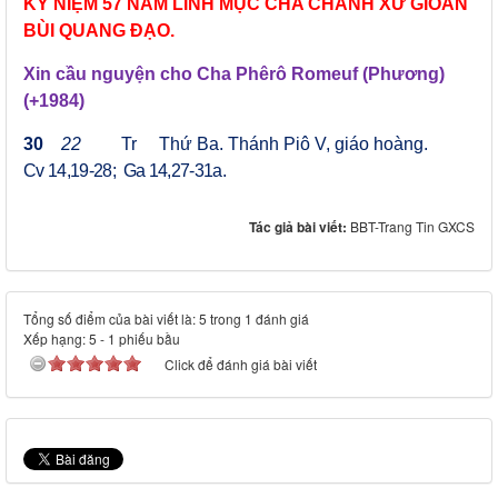
KỶ NIỆM 57 NĂM LINH MỤC CHA CHÁNH XỨ GIOAN
BÙI QUANG ĐẠO.
Xin cầu nguyện cho
Cha Phêrô Romeuf (Phương)
(+1984)
30
22
Tr Thứ Ba.
T
hánh
Piô V, giáo hoàng
.
Cv 14,19-28; Ga 14,27-31a.
Tác giả bài viết:
BBT-Trang Tin GXCS
Tổng số điểm của bài viết là: 5 trong 1 đánh giá
Xếp hạng:
5
-
1
phiếu bầu
Click để đánh giá bài viết