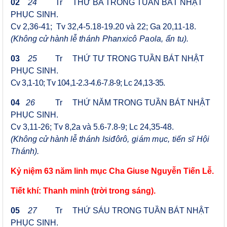
02
24
Tr THỨ
BA TRONG TUẦN BÁT NHẬT
PHỤC SINH.
Cv 2,36-41; Tv 32,4-5.18-19.20 và 22;
Ga 20,11-18.
(Không cử hành lễ
thánh Phanxicô Paola, ẩn tu
).
03
25
Tr
THỨ TƯ TRONG TUẦN BÁT NHẬT
PHỤC SINH
.
Cv 3,1-10; Tv 104,1-2.3-4.6-7.8-9; Lc 24,13-35
.
04
26
T
r
THỨ NĂM TRONG TUẦN BÁT NHẬT
PHỤC SINH.
Cv 3,11-26; Tv 8,2a và 5.6-7.8-9; Lc 24,35-48.
(Không cử hành lễ
thánh Isiđôrô, giám mục, tiến sĩ Hội
Thánh
).
Kỷ niệm 63 năm linh mục
Cha Giuse Nguyễn Tiến Lễ.
Tiết khí: Thanh minh (trời trong sáng).
05
27
T
r THỨ
SÁU TRONG TUẦN BÁT NHẬT
PHỤC SINH
.