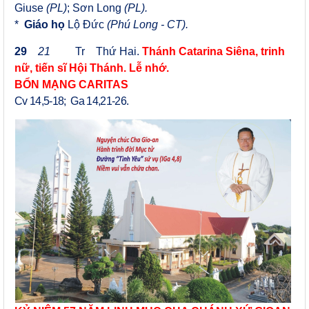
Giuse
(PL)
; Sơn Long
(PL).
*
Giáo họ
Lộ Đức
(Phú Long - CT).
29
21
Tr Thứ Hai.
Thánh Catarina Siêna, trinh
nữ, tiến sĩ Hội Thánh. Lễ nhớ.
BỔN MẠNG CARITAS
Cv 14,5-18; Ga 14,21-26.