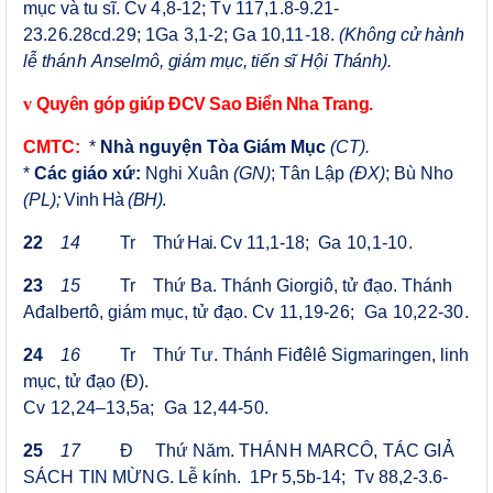
mục và tu sĩ.
Cv 4,8-12; Tv 117,1.8-9.21-
23.26.28cd.29;
1Ga 3,1-2; Ga 10,11-18.
(Không cử hành
lễ
thánh
Anselmô, giám mục, tiến sĩ Hội Thánh
)
.
v
Quyên góp giúp ĐCV Sao Biển Nha Trang.
CMTC:
*
Nhà nguyện Tòa Giám Mục
(CT).
*
Các giáo xứ:
Nghi Xuân
(GN)
; Tân Lập
(ĐX)
; Bù Nho
(PL);
Vinh Hà
(BH)
.
22
14
Tr
Thứ Hai.
Cv 11,1-18;
Ga 10,1-10.
23
15
Tr
Thứ Ba. Thánh Giorgiô, tử đạo. Thánh
Ađalbertô, giám mục, tử đạo.
Cv 11,19-26; Ga 10,22-30
.
24
16
Tr
Thứ Tư. Thánh Fiđêlê Sigmaringen, linh
mục, tử đạo (Đ).
Cv 12,24
–13,5a
; Ga 12,44-50
.
25
17
Đ
Thứ
Năm
.
THÁNH MARCÔ, TÁC GIẢ
SÁCH TIN MỪNG. Lễ kính.
1Pr 5,5b-14; Tv 88,2-3.6-