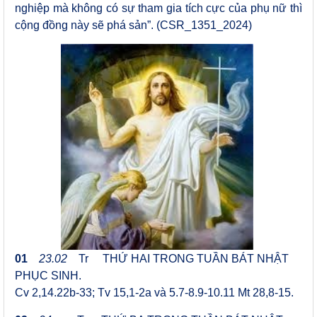
nghiệp mà không có sự tham gia tích cực của phụ nữ thì
cộng đồng này sẽ phá sản”. (CSR_1351_2024)
01
23.02
Tr
THỨ HAI TRONG TUẦN BÁT NHẬT
PHỤC SINH.
Cv 2,14.22
b
-33; Tv 15,1-2a và 5.7-8.9-10.11 Mt 28,8-15
.