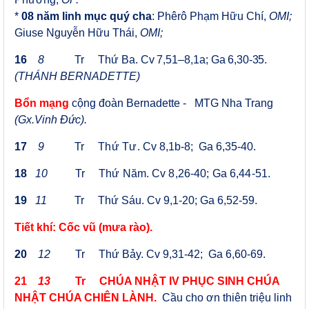
*
08 năm linh mục quý cha
:
Phêrô Phạm Hữu Chí,
OMI
;
Giuse Nguyễn Hữu Thái,
OMI;
16
8
Tr
Thứ Ba.
Cv 7,51
–
8,1a
; Ga 6,30-35.
(THÁNH BERNADETTE)
Bổn mạng
cộng đoàn
Bernadette
-
MTG Nha Trang
(Gx.Vinh Đức).
17
9
Tr
Thứ Tư.
Cv 8,1b-8; Ga 6,35-40.
18
10
Tr
Thứ Năm.
Cv 8,26-40; Ga 6,44-51
.
19
11
Tr
Thứ Sáu.
Cv 9,1-20; Ga 6,52-59.
Tiết khí: Cốc vũ (mưa rào).
20
12
Tr
Thứ
Bảy
.
Cv 9,31-42; Ga 6,60-69.
21
13
Tr
CHÚA NHẬT
IV PHỤC SINH CHÚA
NHẬT CHÚA CHIÊN LÀNH.
Cầu cho ơn thiên triệu linh