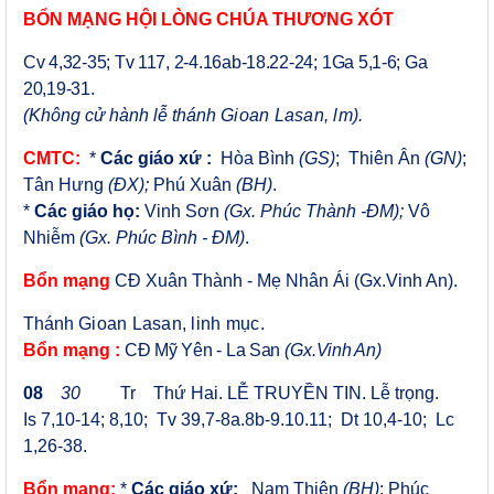
BỔN MẠNG HỘI LÒNG CHÚA THƯƠNG XÓT
Cv 4,32-35; Tv 117, 2-4.16ab-18.22-24;
1Ga 5,1-6; Ga
20,19-31
.
(Không cử hành lễ thánh
Gioan Lasan, lm
).
CMTC:
*
Các giáo xứ :
Hòa Bình
(GS)
;
Thiên Ân
(GN)
;
Tân Hưng
(ĐX);
Phú Xuân
(BH)
.
*
Các giáo họ:
Vinh Sơn
(Gx. Phúc Thành -ĐM);
Vô
Nhiễm
(Gx. Phúc Bình - ĐM)
.
Bổn mạng
CĐ Xuân Thành - Mẹ Nhân Ái (Gx.Vinh An).
T
hánh
Gioan Lasan, linh mục.
Bổn mạng :
CĐ Mỹ Yên - La San
(
Gx.
Vinh An)
08
30
T
r Thứ Hai. LỄ TRUYỀN TIN. Lễ trọng.
Is 7,10-14;
8,10; Tv 39,7-8a.8b-9.10.11; Dt 10,4-10; Lc
1,26-38.
Bổn mạng:
*
Các giáo xứ:
Nam Thiên
(BH)
; Phúc