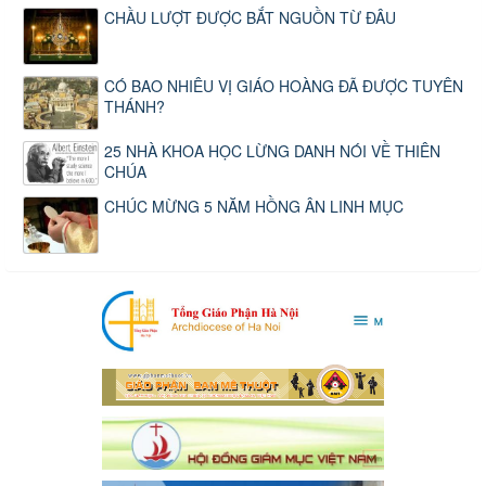
CHẦU LƯỢT ĐƯỢC BẮT NGUỒN TỪ ĐÂU
CÓ BAO NHIÊU VỊ GIÁO HOÀNG ĐÃ ĐƯỢC TUYÊN
THÁNH?
25 NHÀ KHOA HỌC LỪNG DANH NÓI VỀ THIÊN
CHÚA
CHÚC MỪNG 5 NĂM HỒNG ÂN LINH MỤC