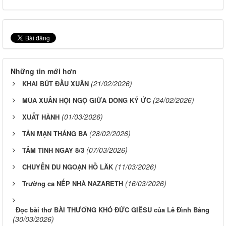
Những tin mới hơn
(21/02/2026)
KHAI BÚT ĐẦU XUÂN
(24/02/2026)
MÙA XUÂN HỘI NGỘ GIỮA DÒNG KÝ ỨC
(01/03/2026)
XUẤT HÀNH
(28/02/2026)
TẢN MẠN THÁNG BA
(07/03/2026)
TÂM TÌNH NGÀY 8/3
(11/03/2026)
CHUYẾN DU NGOẠN HỒ LĂK
(16/03/2026)
Trường ca NẾP NHÀ NAZARETH
Đọc bài thơ BÀI THƯƠNG KHÓ ĐỨC GIÊSU của Lê Đình Bảng
(30/03/2026)