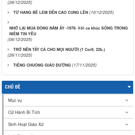
(28/12/2025)
(10/12/2025)
TỪ HANG BÊ LEM ĐẾN CAO CUNG LÊN
NHỚ LẠI MÙA ĐÔNG NĂM ẤY -1978- Với ca khúc SỐNG TRONG
NIỀM TIN YÊU
(06/12/2025)
TRỞ NÊN TẤT CẢ CHO MỌI NGƯỜI (1 Cor9, 22b.)
(26/11/2025)
(17/11/2025)
TIẾNG CHUÔNG GIÁO ĐƯỜNG
CHỦ ĐỀ
Mục vụ
Cử Hành Bí Tích
Sinh Hoạt Giáo Xứ