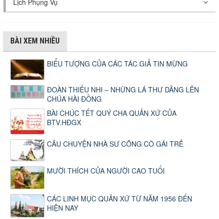
Lịch Phụng Vụ
BÀI XEM NHIỀU
BIỂU TƯỢNG CỦA CÁC TÁC GIẢ TIN MỪNG
ĐOÀN THIẾU NHI – NHỮNG LÁ THƯ DÂNG LÊN
CHÚA HÀI ĐỒNG
BÀI CHÚC TẾT QUÝ CHA QUẢN XỨ CỦA
BTV.HĐGX
CÂU CHUYỆN NHÀ SƯ CÕNG CÔ GÁI TRẺ
MƯỜI THÍCH CỦA NGƯỜI CAO TUỔI
CÁC LINH MỤC QUẢN XỨ TỪ NĂM 1956 ĐẾN
HIỆN NAY