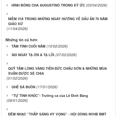
(03/04/2026)
HÌNH BÓNG CHA AUGUSTINÔ TRONG KÝ ỨC
NIỀM VUI TRONG NHỮNG NGÀY HƯỚNG VỀ DẤU ẤN 70 NĂM
GIÁO XỨ
(11/04/2026)
Những tin cũ hơn
(10/02/2026)
TÂM TÌNH CUỐI NĂM
(07/02/2026)
365 NGÀY TẠ ƠN & TẠ LỖI
QUỸ TẤM LÒNG VÀNG TIẾN ĐỨC CHÂU SƠN & NHỮNG MÙA
XUÂN ĐƯỢC SẺ CHIA
(01/02/2026)
(17/01/2026)
GHẾ ĐÁ BUỒN
“TỰ TÌNH KHÚC”- Trường ca của Lê Đình Bảng
(09/01/2026)
ĐÊM NHẠC “THẮP SÁNG HY VỌNG” - HỘI DÒNG NVHB BMT