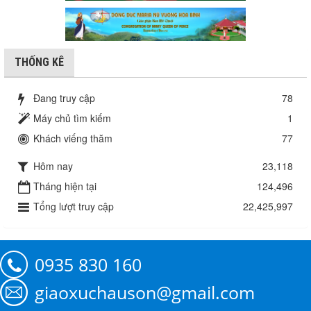
THỐNG KÊ
Đang truy cập
78
Máy chủ tìm kiếm
1
Khách viếng thăm
77
Hôm nay
23,118
Tháng hiện tại
124,496
Tổng lượt truy cập
22,425,997
0935 830 160
giaoxuchauson@gmail.com