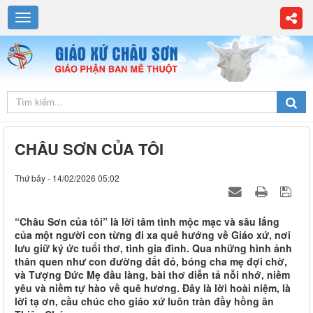
CHÂU SƠN CỦA TÔI
Thứ bảy - 14/02/2026 05:02
“Châu Sơn của tôi” là lời tâm tình mộc mạc và sâu lắng
của một người con từng đi xa quê hướng về Giáo xứ, nơi
lưu giữ ký ức tuổi thơ, tình gia đình. Qua những hình ảnh
thân quen như con đường đất đỏ, bóng cha mẹ đợi chờ,
và Tượng Đức Mẹ đầu làng, bài thơ diễn tả nỗi nhớ, niềm
yêu và niềm tự hào về quê hương. Đây là lời hoài niệm, là
lời tạ ơn, cầu chúc cho giáo xứ luôn tràn đầy hồng ân